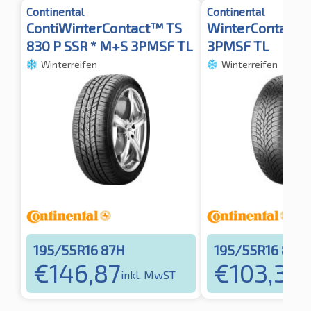
Continental
Continental
ContiWinterContact™ TS
WinterContact T
830 P SSR * M+S 3PMSF TL
3PMSF TL
Winterreifen
Winterreifen
195/55R16 87H
195/55R16 87H
€
146,87
€
103,36
inkl. MwST
i