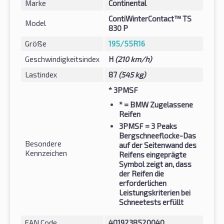
Marke
Continental
ContiWinterContact™ TS
Model
830 P
Größe
195/55R16
Geschwindigkeitsindex
H
(210 km/h)
Lastindex
87
(545 kg)
* 3PMSF
*
= BMW Zugelassene
Reifen
3PMSF
= 3 Peaks
Bergschneeflocke-Das
Besondere
auf der Seitenwand des
Kennzeichen
Reifens eingeprägte
Symbol zeigt an, dass
der Reifen die
erforderlichen
Leistungskriterien bei
Schneetests erfüllt
EAN Code
4019238520040