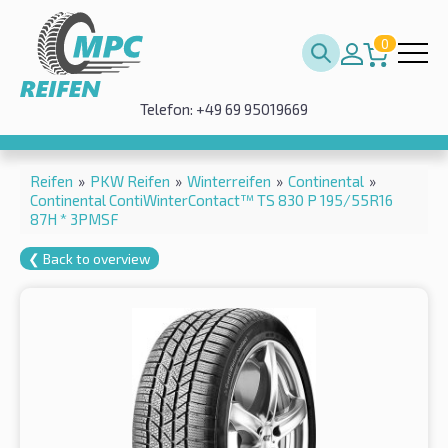
0
Telefon: +49 69 95019669
Reifen
»
PKW Reifen
»
Winterreifen
»
Continental
»
Continental ContiWinterContact™ TS 830 P 195/55R16
87H * 3PMSF
❮ Back to overview