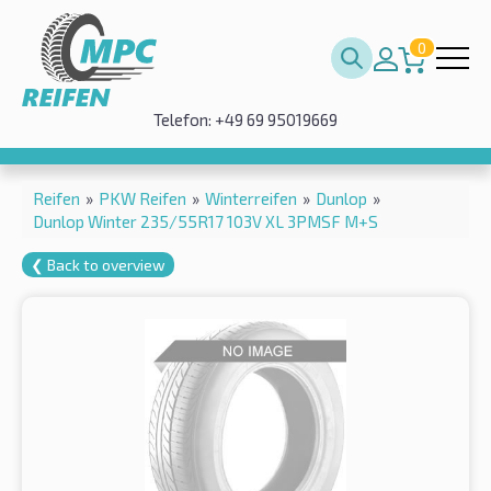
0
Telefon: +49 69 95019669
Reifen
»
PKW Reifen
»
Winterreifen
»
Dunlop
»
Dunlop Winter 235/55R17 103V XL 3PMSF M+S
❮ Back to overview