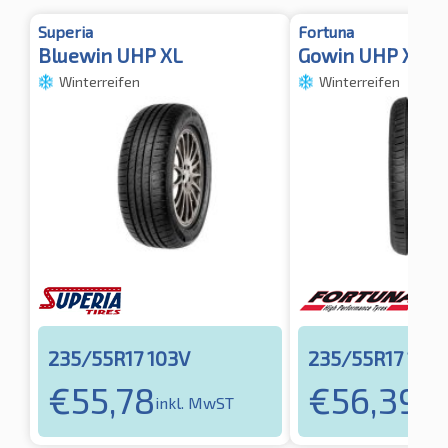
Superia
Fortuna
Bluewin UHP XL
Gowin UHP XL
Winterreifen
Winterreifen
235/55R17 103V
235/55R17 103
€
55,78
€
56,39
inkl. MwST
ink