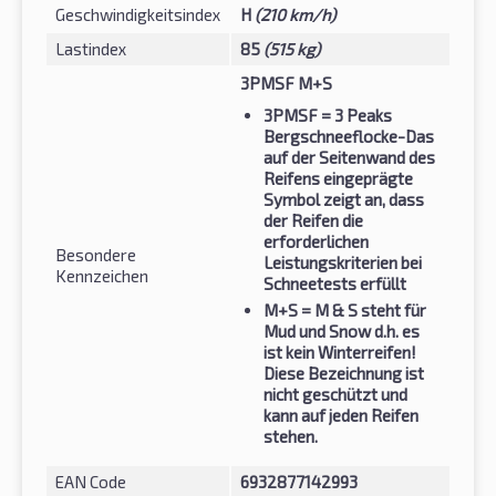
Geschwindigkeitsindex
H
(210 km/h)
Lastindex
85
(515 kg)
3PMSF M+S
3PMSF
= 3 Peaks
Bergschneeflocke-Das
auf der Seitenwand des
Reifens eingeprägte
Symbol zeigt an, dass
der Reifen die
erforderlichen
Besondere
Leistungskriterien bei
Kennzeichen
Schneetests erfüllt
M+S
= M & S steht für
Mud und Snow d.h. es
ist kein Winterreifen!
Diese Bezeichnung ist
nicht geschützt und
kann auf jeden Reifen
stehen.
EAN Code
6932877142993