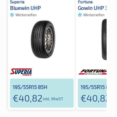
Superia
Fortuna
Bluewin UHP
Gowin UHP 3PM
Winterreifen
Winterreifen
195/55R15 85H
195/55R15 85H
€
40,82
€
40,82
inkl. MwST
ink