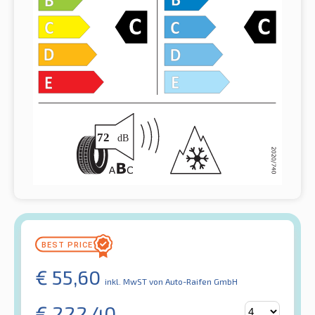
€
55,60
inkl. MwST
von Auto-Raifen GmbH
€
222,40