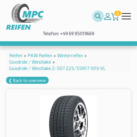
0
Telefon: +49 69 95019669
Reifen
»
PKW Reifen
»
Winterreifen
»
Goodride / Westlake
»
Goodride / Westlake Z-507 225/55R17 101V XL
❮ Back to overview