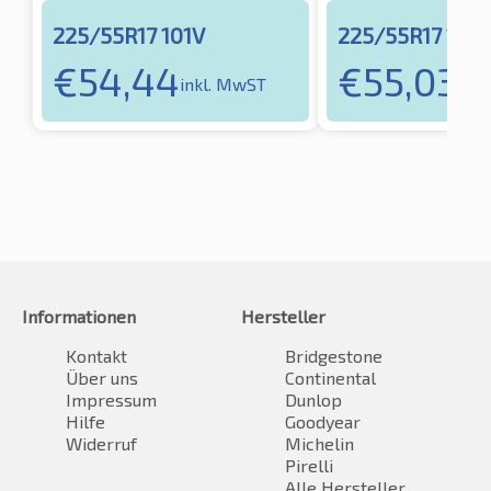
225/55R17 101V
225/55R17 101V
€
54,44
€
55,03
inkl. MwST
ink
Informationen
Hersteller
Kontakt
Bridgestone
Über uns
Continental
Impressum
Dunlop
Hilfe
Goodyear
Widerruf
Michelin
Pirelli
Alle Hersteller