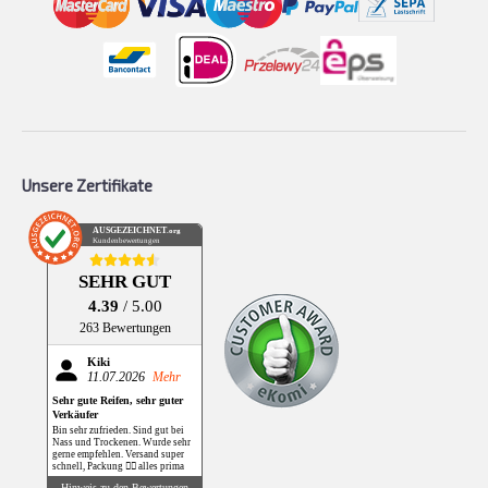
Unsere Zertifikate
AUSGEZEICHNET
.org
Kundenbewertungen
SEHR GUT
4.39
/ 5.00
263 Bewertungen
Kiki
11.07.2026
Mehr
Sehr gute Reifen, sehr guter
Verkäufer
Bin sehr zufrieden. Sind gut bei
Nass und Trockenen. Wurde sehr
gerne empfehlen. Versand super
schnell, Packung 👌🏻 alles prima
Hinweis zu den Bewertungen