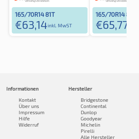
165/70R14 81T
165/70R14 85T
€
63,14
€
65,77
inkl. MwST
inkl
Informationen
Hersteller
Kontakt
Bridgestone
Über uns
Continental
Impressum
Dunlop
Hilfe
Goodyear
Widerruf
Michelin
Pirelli
Alle Hersteller