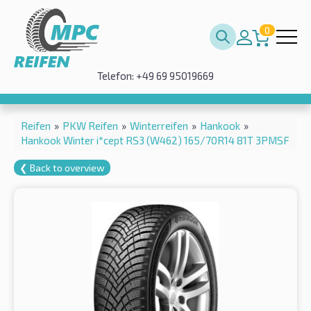
0
Telefon: +49 69 95019669
Reifen
»
PKW Reifen
»
Winterreifen
»
Hankook
»
Hankook Winter i*cept RS3 (W462) 165/70R14 81T 3PMSF
❮ Back to overview