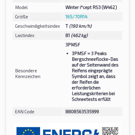
Model
Winter i*cept RS3 (W462)
Größe
165/70R14
Geschwindigkeitsindex
T
(190 km/h)
Lastindex
81
(462 kg)
3PMSF
3PMSF
= 3 Peaks
Bergschneeflocke-Das
auf der Seitenwand des
Besondere
Reifens eingeprägte
Kennzeichen
Symbol zeigt an, dass
der Reifen die
erforderlichen
Leistungskriterien bei
Schneetests erfüllt
EAN Code
8808563535999