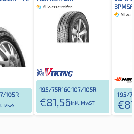
3PMSF
Allwetterreifen
Allwet
195/75R16C 107/105R
07/105R
195/7
€
81,56
€
8
inkl. MwST
kl. MwST