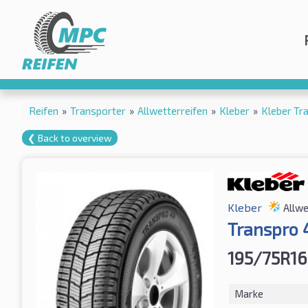
Reifen
»
Transporter
»
Allwetterreifen
»
Kleber
»
Kleber Tr
❮ Back to overview
Kleber
Allwe
Transpro 
195/75R16
Marke