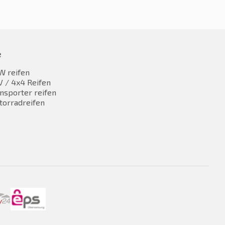
e
W reifen
 / 4x4 Reifen
nsporter reifen
torradreifen