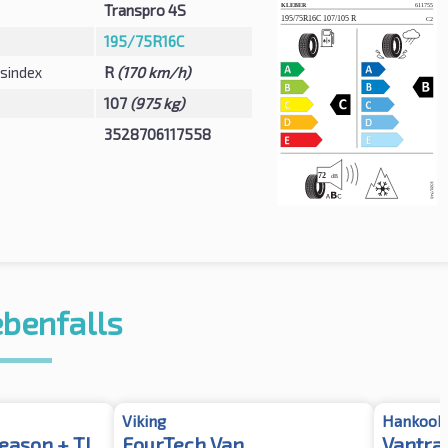
Transpro 4S
195/75R16C
sindex
R
(170 km/h)
107
(975 kg)
3528706117558
ebenfalls
Viking
Hankook
Season + TL
FourTech Van
Vantra