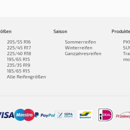
rößen
Saison
Produkt
205/55 R16
Sommerreifen
PK
225/45 R17
Winterreifen
SUV
225/40 R18
Ganzjahresreifen
Tra
195/65 R15
mo
235/35 R19
185/65 R15
Alle Reifengrößen