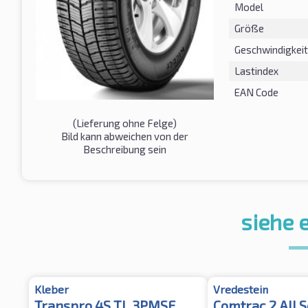
Model
Größe
Geschwindigkeit
Lastindex
EAN Code
(Lieferung ohne Felge)
Bild kann abweichen von der
Beschreibung sein
siehe 
Kleber
Vredestein
Transpro 4S TL 3PMSF
Comtrac 2 All 