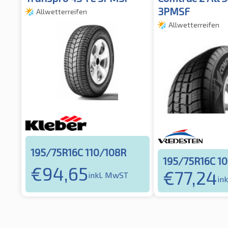
3PMSF
Allwetterreifen
Allwetterreifen
195/75R16C 110/108R
195/75R16C 1
€
94,65
€
77,24
inkl. MwST
in