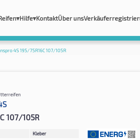
Reifen
▾
Hilfe
▾
Kontakt
Über uns
Verkäuferregistrie
anspro 4S 195/75R16C 107/105R
tterreifen
4S
C 107/105R
Kleber