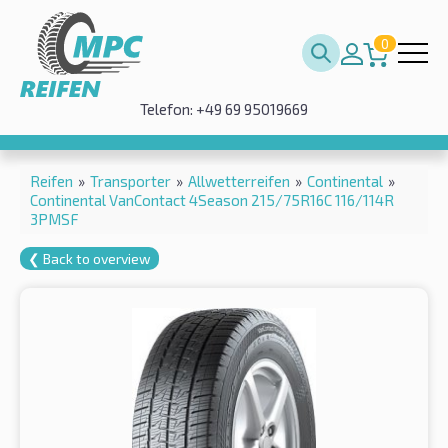
0
Telefon: +49 69 95019669
Reifen
»
Transporter
»
Allwetterreifen
»
Continental
»
Continental VanContact 4Season 215/75R16C 116/114R
3PMSF
❮ Back to overview