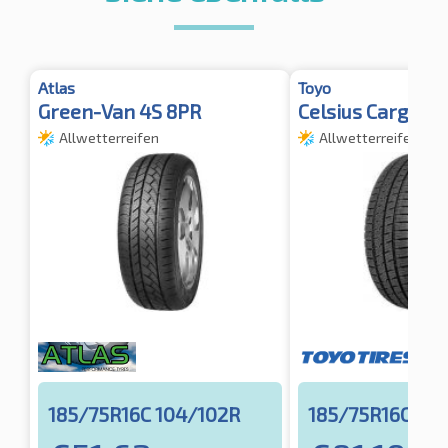
Atlas
Toyo
Green-Van 4S 8PR
Celsius Cargo
Allwetterreifen
Allwetterreifen
185/75R16C 104/102R
185/75R16C 10