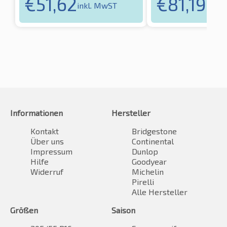
€
51,62
€
81,19
inkl. MwST
inkl.
Informationen
Hersteller
Kontakt
Bridgestone
Über uns
Continental
Impressum
Dunlop
Hilfe
Goodyear
Widerruf
Michelin
Pirelli
Alle Hersteller
Größen
Saison