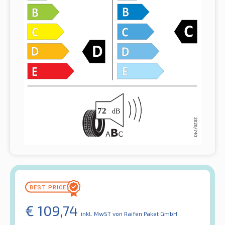
€
109,74
inkl. MwST
von Raifen Paket GmbH