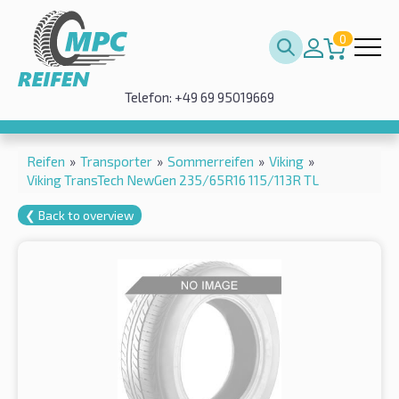
0
Telefon: +49 69 95019669
Reifen
»
Transporter
»
Sommerreifen
»
Viking
»
Viking TransTech NewGen 235/65R16 115/113R TL
❮ Back to overview