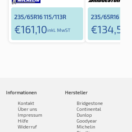
235/65R16 115/113R
235/65R16 115/
€
161,10
€
134,55
inkl. MwST
i
Informationen
Hersteller
Kontakt
Bridgestone
Über uns
Continental
Impressum
Dunlop
Hilfe
Goodyear
Widerruf
Michelin