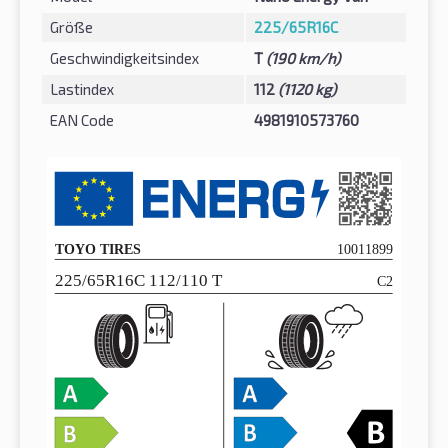
Größe
225/65R16C
Geschwindigkeitsindex
T
(190 km/h)
Lastindex
112
(1120 kg)
EAN Code
4981910573760