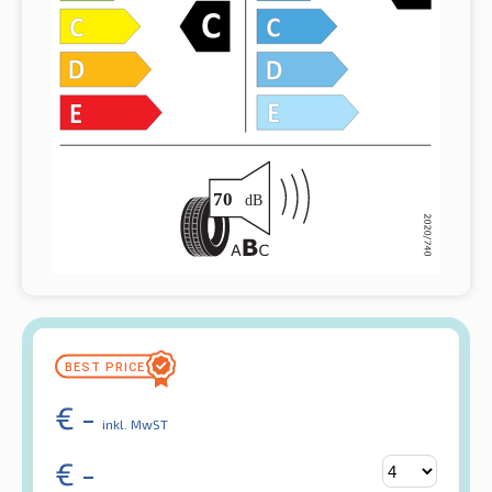
€
-
inkl. MwST
€
-