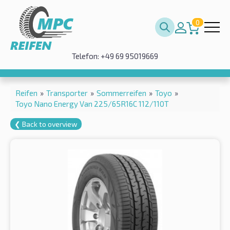
0
Telefon: +49 69 95019669
Reifen
»
Transporter
»
Sommerreifen
»
Toyo
»
Toyo Nano Energy Van 225/65R16C 112/110T
❮ Back to overview