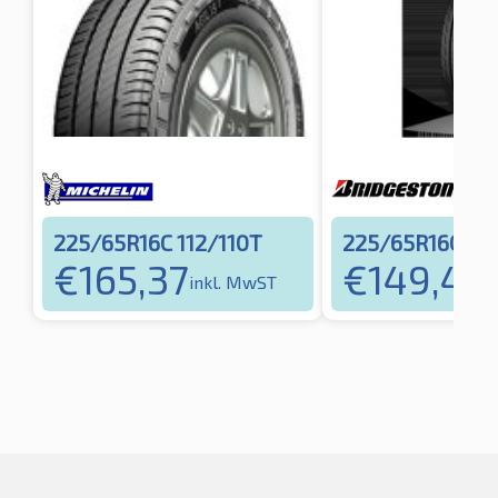
225/65R16C 112/110T
225/65R16C 112
€
165,37
€
149,44
inkl. MwST
i