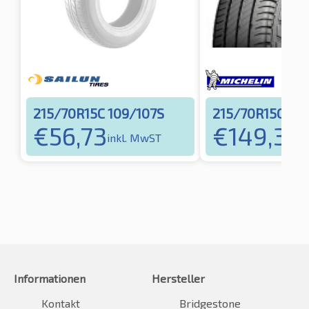
215/70R15C 109/107S
215/70R15C 109
€
56,73
€
149,38
inkl. MwST
i
Informationen
Hersteller
Kontakt
Bridgestone