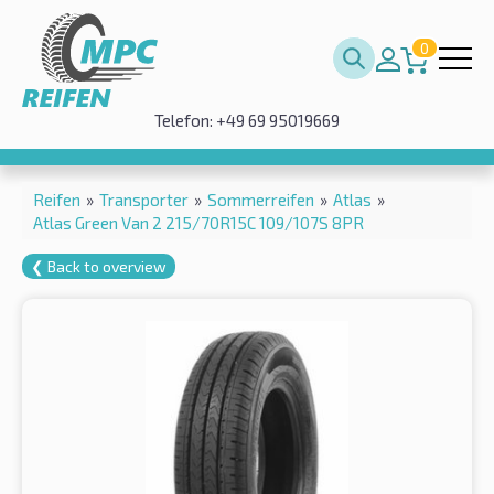
0
Telefon: +49 69 95019669
Reifen
»
Transporter
»
Sommerreifen
»
Atlas
»
Atlas Green Van 2 215/70R15C 109/107S 8PR
❮ Back to overview