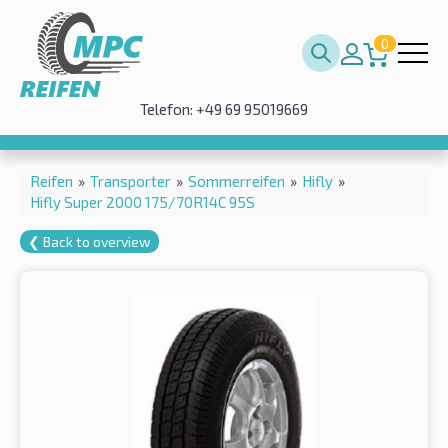
0
Telefon: +49 69 95019669
Reifen
»
Transporter
»
Sommerreifen
»
Hifly
»
Hifly Super 2000 175/70R14C 95S
❮ Back to overview