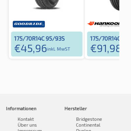
175/70R14C 95/93S
175/70R14C 95
€
45,96
€
91,98
inkl. MwST
inkl
Informationen
Hersteller
Kontakt
Bridgestone
Über uns
Continental
Impressum
Dunlop