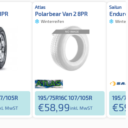
Atlas
Sailun
8PR
Polarbear Van 2 8PR
Endure
Winterreifen
Winter
07/105R
195/75R16C 107/105R
195/7
€
58,99
€
5
kl. MwST
inkl. MwST