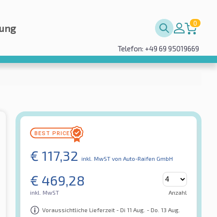
0
rung
Telefon: +49 69 95019669
€
117,32
inkl. MwST
von Auto-Raifen GmbH
€
469,28
inkl. MwST
Anzahl
Voraussichtliche Lieferzeit - Di 11 Aug. - Do. 13 Aug.