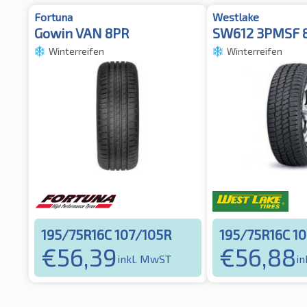
Fortuna
Westlake
Gowin VAN 8PR
SW612 3PMSF 
Winterreifen
Winterreifen
195/75R16C 107/105R
195/75R16C 1
€
56,39
€
56,88
inkl. MwST
in