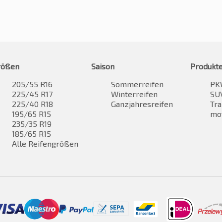
rößen
Saison
Produkt
205/55 R16
Sommerreifen
PK
225/45 R17
Winterreifen
SUV
225/40 R18
Ganzjahresreifen
Tra
195/65 R15
mo
235/35 R19
185/65 R15
Alle Reifengrößen