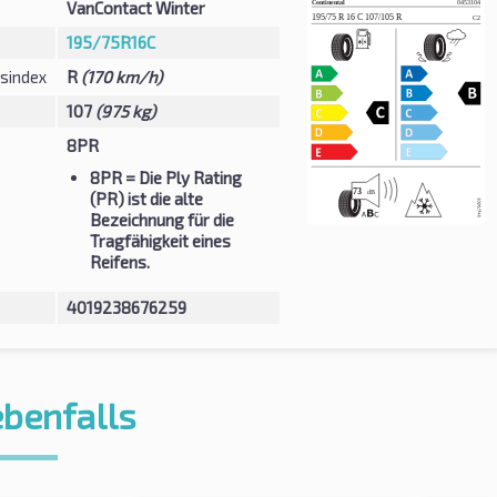
VanContact Winter
195/75R16C
sindex
R
(170 km/h)
107
(975 kg)
8PR
8PR
= Die Ply Rating
(PR) ist die alte
Bezeichnung für die
Tragfähigkeit eines
Reifens.
4019238676259
ebenfalls