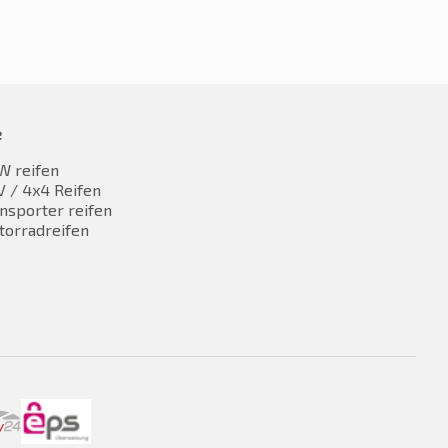
e
W reifen
 / 4x4 Reifen
nsporter reifen
torradreifen