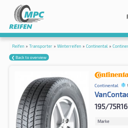
Reifen
»
Transporter
»
Winterreifen
»
Continental
»
Contine
❮ Back to overview
Continental
VanContac
195/75R16
Marke