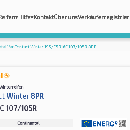
Reifen
▾
Hilfe
▾
Kontakt
Über uns
Verkäuferregistrie
ntal VanContact Winter 195/75R16C 107/105R 8PR
Winterreifen
t Winter 8PR
C 107/105R
Continental