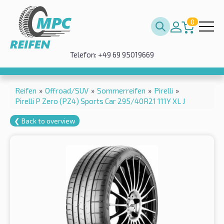
0
Telefon: +49 69 95019669
Reifen
»
Offroad/SUV
»
Sommerreifen
»
Pirelli
»
Pirelli P Zero (PZ4) Sports Car 295/40R21 111Y XL J
❮ Back to overview