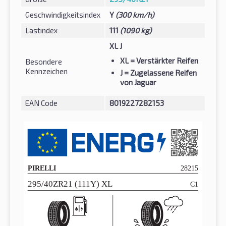
Geschwindigkeitsindex
Y
(300 km/h)
Lastindex
111
(1090 kg)
XL J
XL
= Verstärkter Reifen
Besondere
Kennzeichen
J
= Zugelassene Reifen
von Jaguar
EAN Code
8019227282153