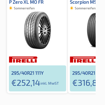
P Zero XL MO FR
Scorpion MS XL 
Sommerreifen
Sommerreifen
295/40R21 111Y
295/40R21 111V
€
252,14
€
316,83
inkl. MwST
i