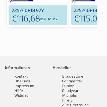
225/40R18 92Y
225/40R18 92
€
116,68
€
115,08
inkl. MwST
in
Informationen
Hersteller
Kontakt
Bridgestone
Über uns
Continental
Impressum
Dunlop
Hilfe
Goodyear
Widerruf
Michelin
Pirelli
Alle Hersteller