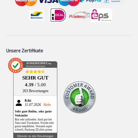
Unsere Zertifikate
AUSGEZEICHNET
.org
Kundenbewertungen
SEHR GUT
4.39
/ 5.00
263 Bewertungen
Kiki
11.07.2026
Mehr
Sehr gute Reifen, sehr guter
Verkäufer
Bin sehr zufrieden. Sind gut bei
Nass und Trockenen. Wurde sehr
gerne empfehlen. Versand super
schnell, Packung 👌🏻 alles prima
Hinweis zu den Bewertungen