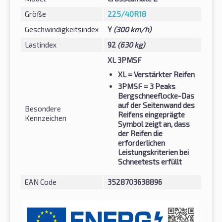
Größe
225/40R18
Geschwindigkeitsindex
Y
(300 km/h)
Lastindex
92
(630 kg)
XL 3PMSF
XL
= Verstärkter Reifen
3PMSF
= 3 Peaks
Bergschneeflocke-Das
auf der Seitenwand des
Besondere
Reifens eingeprägte
Kennzeichen
Symbol zeigt an, dass
der Reifen die
erforderlichen
Leistungskriterien bei
Schneetests erfüllt
EAN Code
3528703638896