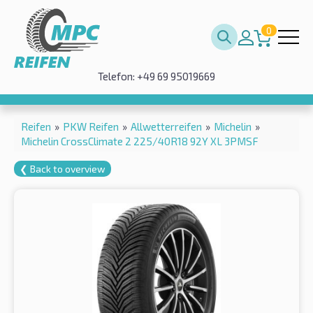
0
Telefon: +49 69 95019669
Reifen
»
PKW Reifen
»
Allwetterreifen
»
Michelin
»
Michelin CrossClimate 2 225/40R18 92Y XL 3PMSF
❮ Back to overview