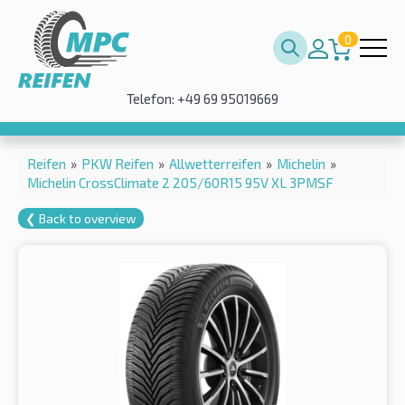
0
Telefon: +49 69 95019669
Reifen
»
PKW Reifen
»
Allwetterreifen
»
Michelin
»
Michelin CrossClimate 2 205/60R15 95V XL 3PMSF
❮ Back to overview