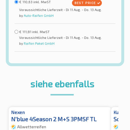
€
110,63
inkl. MwST
Voraussichtliche Lieferzeit - Di 11 Aug. - Do. 13 Aug.
by
Auto-Raifen GmbH
€
111,81
inkl. MwST
Voraussichtliche Lieferzeit - Di 11 Aug. - Do. 13 Aug.
by
Raifen Paket GmbH
siehe ebenfalls
Nexen
Kumho
N'blue 4Season 2 M+S 3PMSF TL
Solus
Allwetterreifen
Allwe