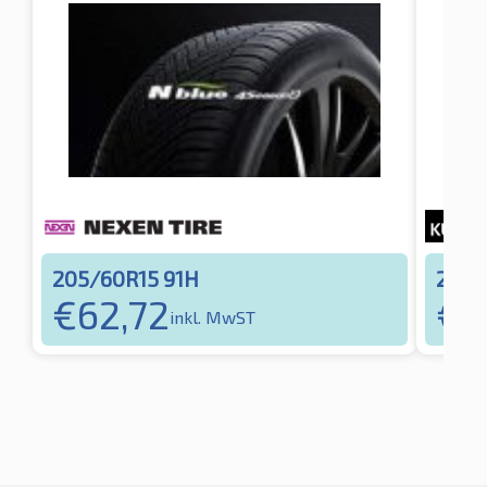
205/60R15 91H
205/
€
62,72
€
6
inkl. MwST