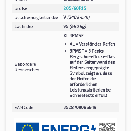
Größe
205/60R15
Geschwindigkeitsindex
V
(240 km/h)
Lastindex
95
(690 kg)
XL 3PMSF
XL
= Verstärkter Reifen
3PMSF
= 3 Peaks
Bergschneeflocke-Das
auf der Seitenwand des
Besondere
Reifens eingeprägte
Kennzeichen
Symbol zeigt an, dass
der Reifen die
erforderlichen
Leistungskriterien bei
Schneetests erfüllt
EAN Code
3528709085649