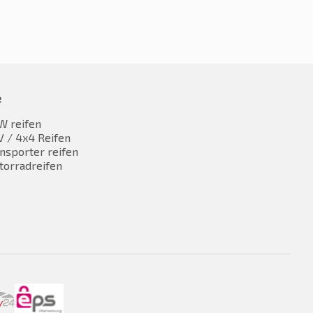
e
W reifen
 / 4x4 Reifen
nsporter reifen
torradreifen