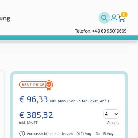
0
rung
Telefon: +49 69 95019669
€
96,33
inkl. MwST
von Raifen Paket GmbH
€
385,32
inkl. MwST
Anzahl
Voraussichtliche Lieferzeit - Di 11 Aug. - Do. 13 Aug.