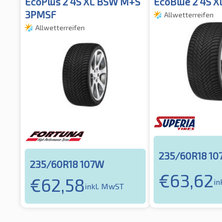
EcoPlus 2 4S XL BSW M+S
EcoBlue 2 4S 
3PMSF
Allwetterreifen
Allwetterreifen
235/60R18 1
235/60R18 107W
€
63,62
€
62,58
in
inkl. MwST