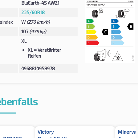
BluEarth-4S AW21
235/60R18
sindex
W
(270 km/h)
107
(975 kg)
XL
XL
= Verstärkter
Reifen
4968814958978
ebenfalls
Victory
Minerva