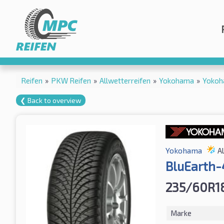
Reifen
»
PKW Reifen
»
Allwetterreifen
»
Yokohama
»
Yokoh
❮ Back to overview
Yokohama
A
BluEarth-
235/60R1
Marke