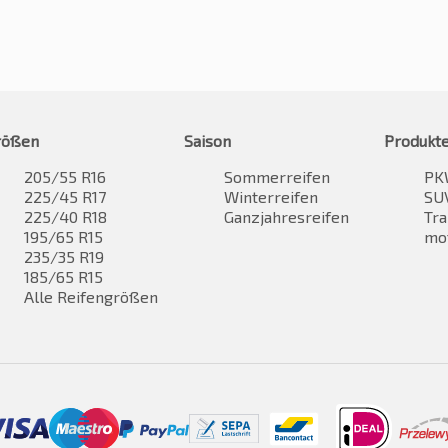
rößen
Saison
Produkt
205/55 R16
Sommerreifen
PK
225/45 R17
Winterreifen
SUV
225/40 R18
Ganzjahresreifen
Tra
195/65 R15
mo
235/35 R19
185/65 R15
Alle Reifengrößen