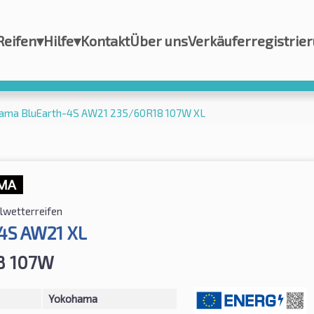
Reifen
▾
Hilfe
▾
Kontakt
Über uns
Verkäuferregistrie
ama BluEarth-4S AW21 235/60R18 107W XL
llwetterreifen
4S AW21 XL
8 107W
Yokohama