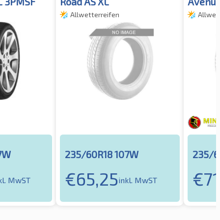
XL 3PMSF
Road AS XL
Avenue
Allwetterreifen
Allwet
07W
235/60R18 107W
235/6
€
65,25
€
71
kl. MwST
inkl. MwST