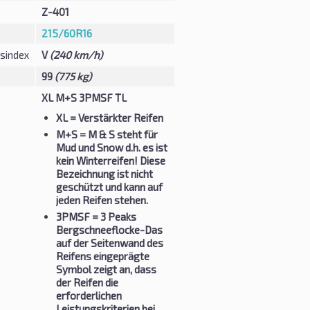
Z-401
215/60R16
sindex
V
(240 km/h)
99
(775 kg)
XL M+S 3PMSF TL
XL
= Verstärkter Reifen
M+S
= M & S steht für
Mud und Snow d.h. es ist
kein Winterreifen! Diese
Bezeichnung ist nicht
geschützt und kann auf
jeden Reifen stehen.
3PMSF
= 3 Peaks
Bergschneeflocke-Das
auf der Seitenwand des
Reifens eingeprägte
Symbol zeigt an, dass
der Reifen die
erforderlichen
Leistungskriterien bei