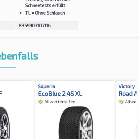
Schneetests erfüllt
TL
= Ohne Schlauch
8859903107116
ebenfalls
Superia
Victory
F
EcoBlue 2 4S XL
Road A
Allwetterreifen
Allwet