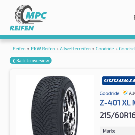
Reifen
»
PKW Reifen
»
Allwetterreifen
»
Goodride
»
Goodrid
❮ Back to overview
Goodride
Al
Z-401 XL 
215/60R16
Marke