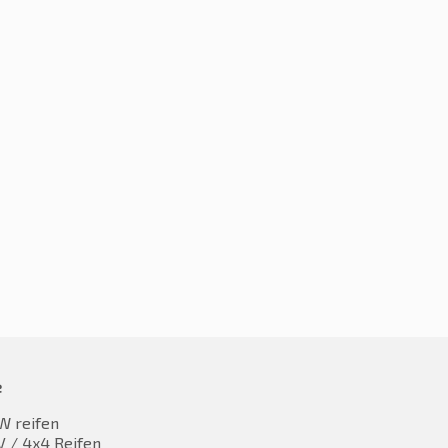
0R16 99V
215/60R16 99V
9,90
€
49,90
inkl. MwST
inkl. MwST
e
W reifen
 / 4x4 Reifen