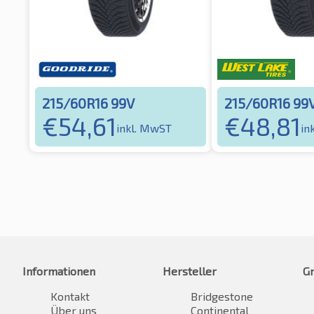
215/60R16 99V
215/60R16 99
€
54,61
€
48,81
inkl. MwST
in
Informationen
Hersteller
G
Kontakt
Bridgestone
Über uns
Continental