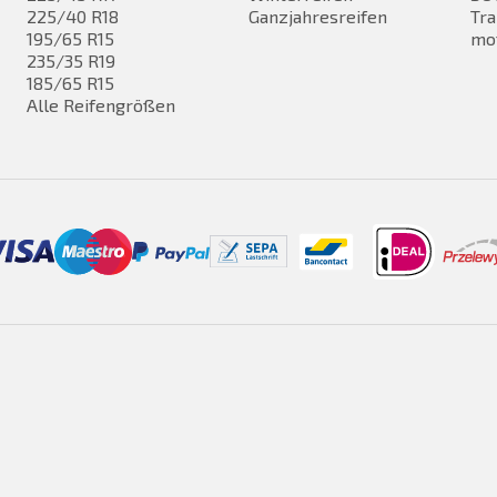
225/40 R18
Ganzjahresreifen
Tra
195/65 R15
mo
235/35 R19
185/65 R15
Alle Reifengrößen