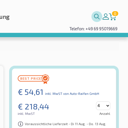
0
rung
Telefon: +49 69 95019669
€
54,61
inkl. MwST
von Auto-Raifen GmbH
€
218,44
inkl. MwST
Anzahl
Voraussichtliche Lieferzeit - Di 11 Aug. - Do. 13 Aug.