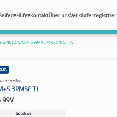
Reifen
▾
Hilfe
▾
Kontakt
Über uns
Verkäuferregistrie
e Z-401 215/60R16 99V XL M+S 3PMSF TL
lwetterreifen
M+S 3PMSF TL
 99V
Goodride