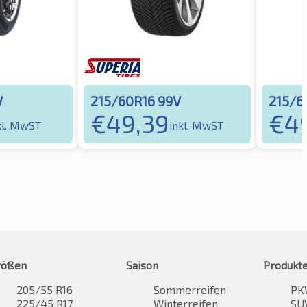
V
215/60R16 99V
215/6
€
49,39
€
4
kl. MwST
inkl. MwST
rößen
Saison
Produkt
205/55 R16
Sommerreifen
PK
225/45 R17
Winterreifen
SUV