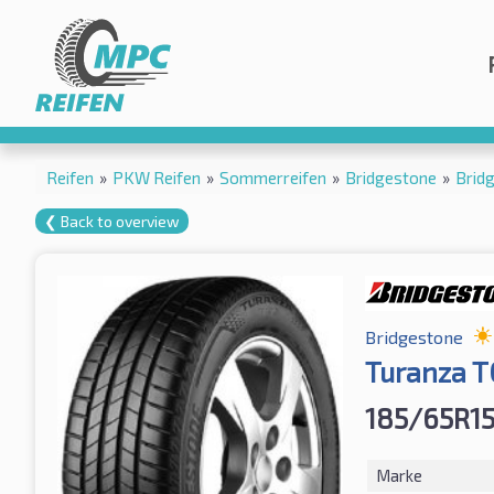
Reifen
»
PKW Reifen
»
Sommerreifen
»
Bridgestone
»
Brid
❮ Back to overview
Bridgestone
Turanza 
185/65R1
Marke