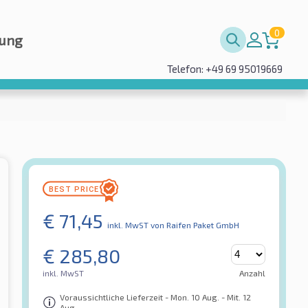
0
rung
Telefon: +49 69 95019669
€
71,45
inkl. MwST
von Raifen Paket GmbH
€
285,80
inkl. MwST
Anzahl
Voraussichtliche Lieferzeit - Mon. 10 Aug. - Mit. 12
Aug.