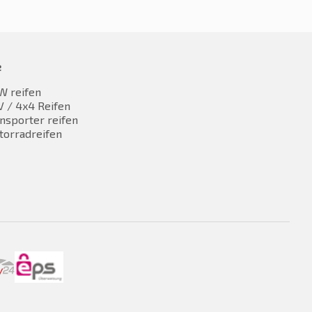
e
W reifen
 / 4x4 Reifen
nsporter reifen
torradreifen