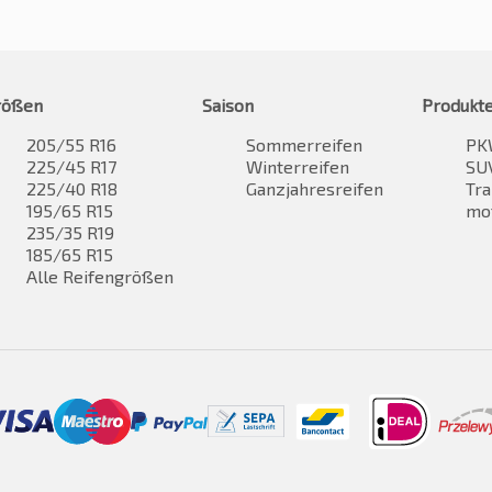
rößen
Saison
Produkt
205/55 R16
Sommerreifen
PK
225/45 R17
Winterreifen
SUV
225/40 R18
Ganzjahresreifen
Tra
195/65 R15
mo
235/35 R19
185/65 R15
Alle Reifengrößen