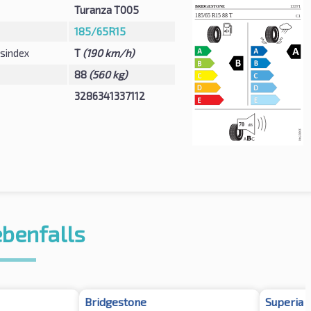
Turanza T005
185/65R15
sindex
T
(190 km/h)
88
(560 kg)
3286341337112
ebenfalls
Bridgestone
Superia