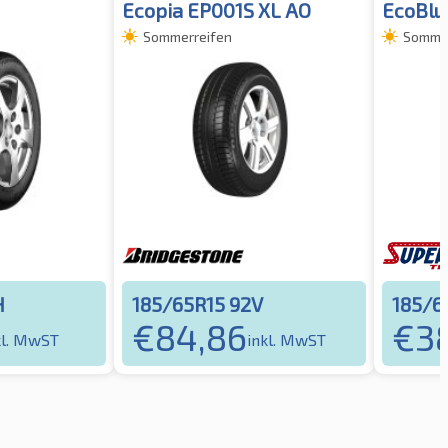
Ecopia EP001S XL AO
EcoBlu
Sommerreifen
Sommer
H
185/65R15 92V
185/6
€
84,86
€
3
kl. MwST
inkl. MwST