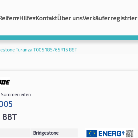
Reifen
▾
Hilfe
▾
Kontakt
Über uns
Verkäuferregistrie
gestone Turanza T005 185/65R15 88T
Sommerreifen
T005
5 88T
Bridgestone