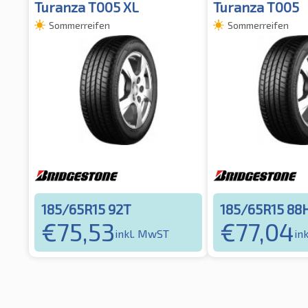
Turanza T005 XL
Turanza T005
Sommerreifen
Sommerreifen
185/65R15 92T
185/65R15 88
€
75,53
€
77,04
inkl. MwST
in