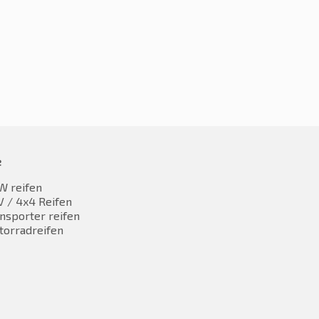
,17
€
53,17
inkl. MwST
inkl. MwST
e
W reifen
 / 4x4 Reifen
nsporter reifen
torradreifen