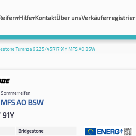
Reifen
▾
Hilfe
▾
Kontakt
Über uns
Verkäuferregistrie
gestone Turanza 6 225/45R17 91Y MFS AO BSW
Sommerreifen
6 MFS AO BSW
 91Y
Bridgestone