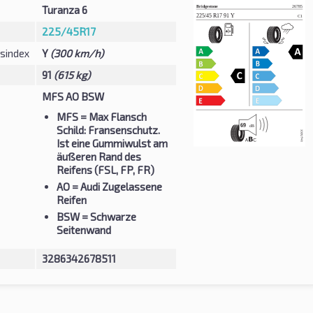
Turanza 6
225/45R17
sindex
Y
(300 km/h)
91
(615 kg)
MFS AO BSW
MFS
= Max Flansch
Schild: Fransenschutz.
Ist eine Gummiwulst am
äußeren Rand des
Reifens (FSL, FP, FR)
AO
= Audi Zugelassene
Reifen
BSW
= Schwarze
Seitenwand
3286342678511