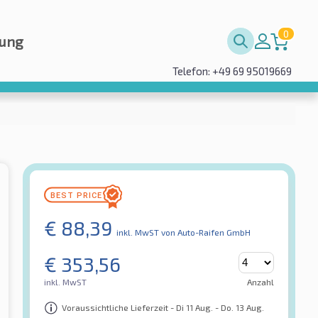
0
rung
Telefon: +49 69 95019669
€
88,39
inkl. MwST
von Auto-Raifen GmbH
€
353,56
inkl. MwST
Anzahl
Voraussichtliche Lieferzeit - Di 11 Aug. - Do. 13 Aug.