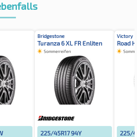
ebenfalls
Bridgestone
Victory
Turanza 6 XL FR Enliten
Road H
Sommerreifen
Sommer
W
225/45R17 94Y
225/4