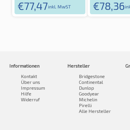
€
77,47
€
78,36
inkl. MwST
in
Informationen
Hersteller
G
Kontakt
Bridgestone
Über uns
Continental
Impressum
Dunlop
Hilfe
Goodyear
Widerruf
Michelin
Pirelli
Alle Hersteller