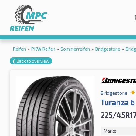
Reifen
»
PKW Reifen
»
Sommerreifen
»
Bridgestone
»
Brid
❮ Back to overview
Bridgestone
Turanza 
225/45R17
Marke