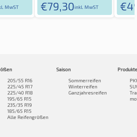
€
79,30
€
49
kl. MwST
inkl. MwST
rößen
Saison
Produkt
205/55 R16
Sommerreifen
PK
225/45 R17
Winterreifen
SUV
225/40 R18
Ganzjahresreifen
Tra
195/65 R15
mo
235/35 R19
185/65 R15
Alle Reifengrößen