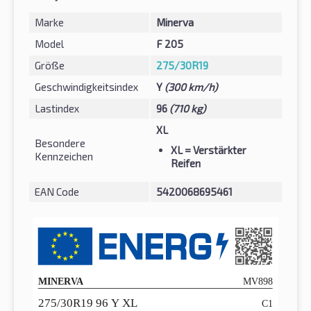
Marke
Minerva
Model
F 205
Größe
275/30R19
Geschwindigkeitsindex
Y
(300 km/h)
Lastindex
96
(710 kg)
XL
Besondere
XL
= Verstärkter
Kennzeichen
Reifen
EAN Code
5420068695461