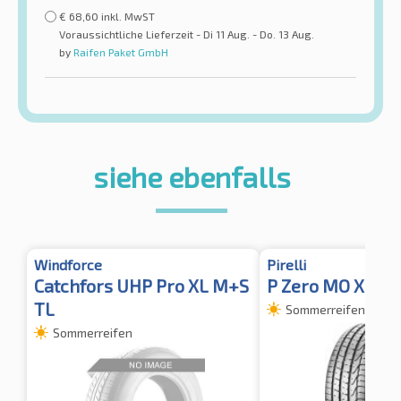
€
68,60
inkl. MwST
Voraussichtliche Lieferzeit - Di 11 Aug. - Do. 13 Aug.
by
Raifen Paket GmbH
siehe ebenfalls
Windforce
Pirelli
Catchfors UHP Pro XL M+S
P Zero MO XL
TL
Sommerreifen
Sommerreifen