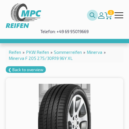
0
Telefon: +49 69 95019669
Reifen
»
PKW Reifen
»
Sommerreifen
»
Minerva
»
Minerva F 205 275/30R19 96Y XL
❮ Back to overview