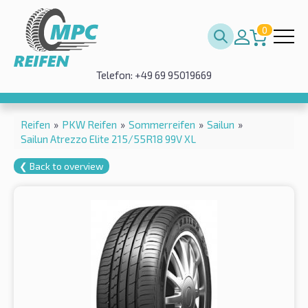
0
Telefon: +49 69 95019669
Reifen
»
PKW Reifen
»
Sommerreifen
»
Sailun
»
Sailun Atrezzo Elite 215/55R18 99V XL
❮ Back to overview