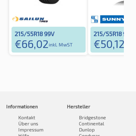
215/55R18 99V
215/55R18 99V
€
66,02
€
50,12
inkl. MwST
inkl
Informationen
Hersteller
Kontakt
Bridgestone
Über uns
Continental
Impressum
Dunlop
Hilfe
Goodyear