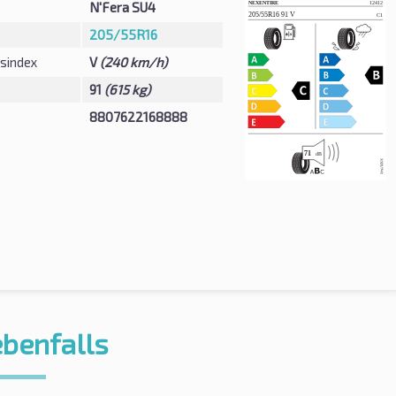
N'Fera SU4
205/55R16
sindex
V
(240 km/h)
91
(615 kg)
8807622168888
ebenfalls