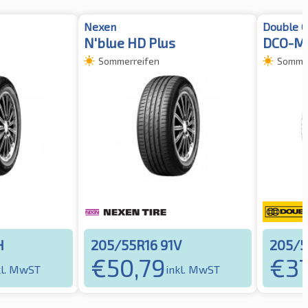
Nexen
Double C
N'blue HD Plus
DCO-M
Sommerreifen
Sommer
H
205/55R16 91V
205/5
€
50,79
€
37
kl. MwST
inkl. MwST