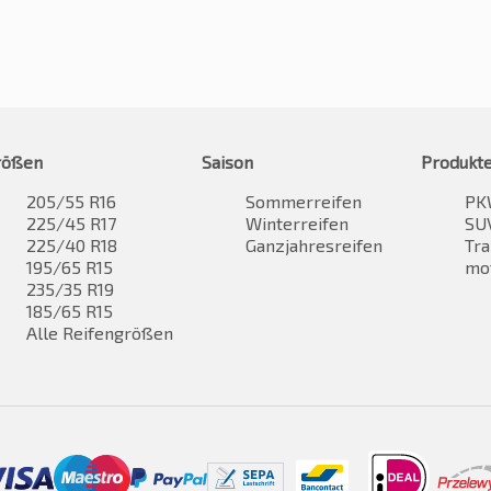
rößen
Saison
Produkt
205/55 R16
Sommerreifen
PK
225/45 R17
Winterreifen
SUV
225/40 R18
Ganzjahresreifen
Tra
195/65 R15
mo
235/35 R19
185/65 R15
Alle Reifengrößen