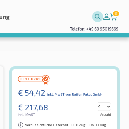
0
rung
Telefon: +49 69 95019669
€
54,42
inkl. MwST
von Raifen Paket GmbH
€
217,68
inkl. MwST
Anzahl
Voraussichtliche Lieferzeit - Di 11 Aug. - Do. 13 Aug.