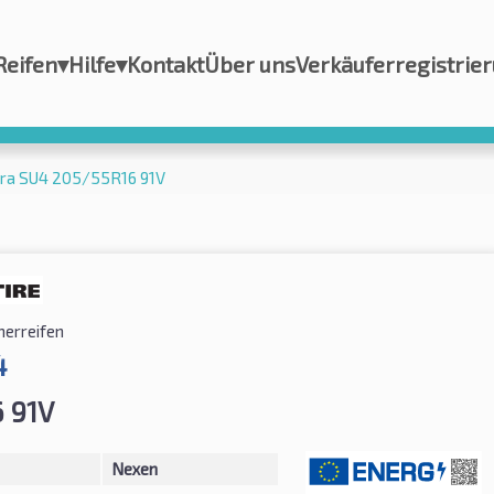
Reifen
▾
Hilfe
▾
Kontakt
Über uns
Verkäuferregistrie
ra SU4 205/55R16 91V
erreifen
4
 91V
Nexen