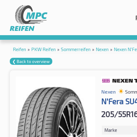
Reifen
»
PKW Reifen
»
Sommerreifen
»
Nexen
»
Nexen N'Fe
❮ Back to overview
Nexen
Somm
N'Fera SU
205/55R16
Marke