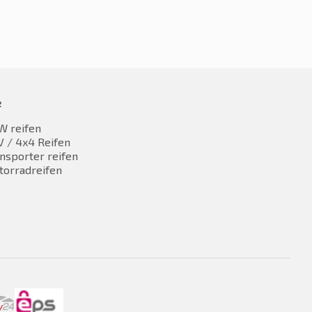
e
W reifen
 / 4x4 Reifen
nsporter reifen
torradreifen