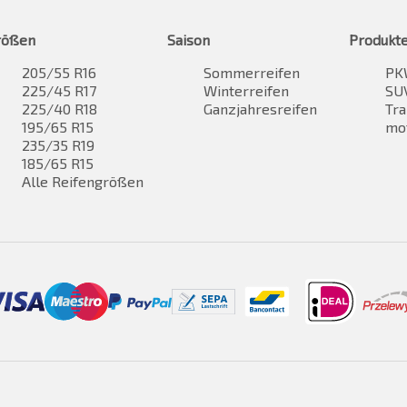
rößen
Saison
Produkt
205/55 R16
Sommerreifen
PK
225/45 R17
Winterreifen
SUV
225/40 R18
Ganzjahresreifen
Tra
195/65 R15
mo
235/35 R19
185/65 R15
Alle Reifengrößen