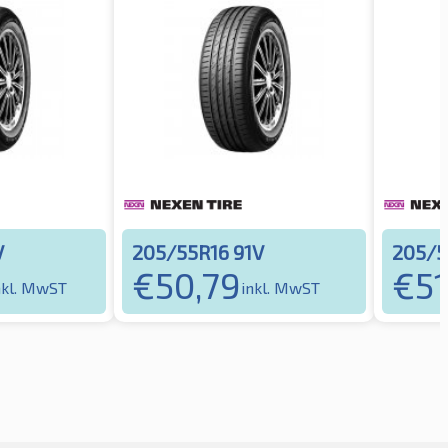
V
205/55R16 91V
205/5
€
50,79
€
51
nkl. MwST
inkl. MwST