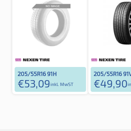
205/55R16 91H
205/55R16 91
€
53,09
€
49,90
inkl. MwST
i