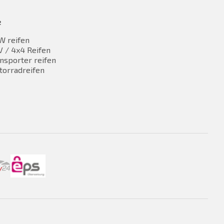
e
W reifen
 / 4x4 Reifen
nsporter reifen
torradreifen