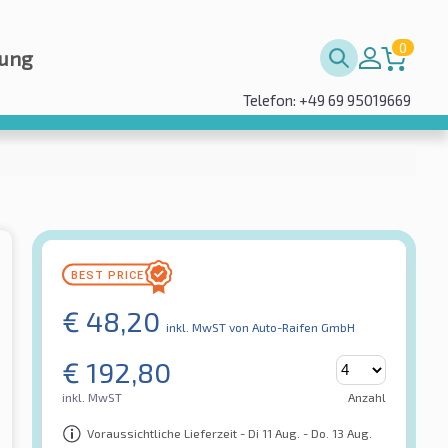
0
rung
Telefon: +49 69 95019669
€
48,20
inkl. MwST
von Auto-Raifen GmbH
€
192,80
inkl. MwST
Anzahl
Voraussichtliche Lieferzeit - Di 11 Aug. - Do. 13 Aug.