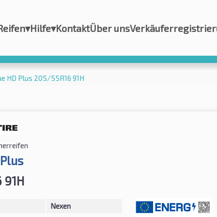
Reifen
▾
Hilfe
▾
Kontakt
Über uns
Verkäuferregistrie
ue HD Plus 205/55R16 91H
erreifen
 Plus
 91H
Nexen