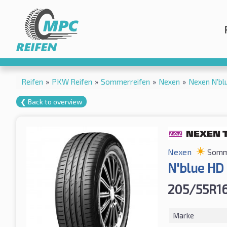
Reifen
»
PKW Reifen
»
Sommerreifen
»
Nexen
»
Nexen N'bl
❮ Back to overview
Nexen
Somm
N'blue HD
205/55R16
Marke