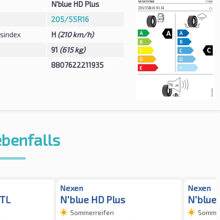
N'blue HD Plus
205/55R16
sindex
H
(210 km/h)
91
(615 kg)
8807622211935
ebenfalls
Nexen
Nexen
 TL
N'blue HD Plus
N'blue
Sommerreifen
Sommer