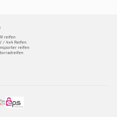
e
W reifen
 / 4x4 Reifen
nsporter reifen
torradreifen