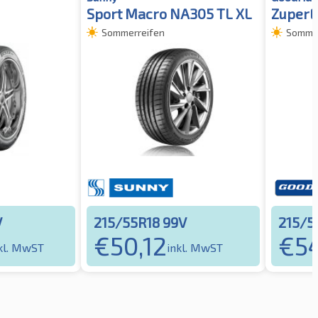
Sport Macro NA305 TL XL
ZuperE
Sommerreifen
Sommer
V
215/55R18 99V
215/5
€
50,12
€
5
kl. MwST
inkl. MwST