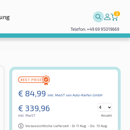
0
rung
Telefon: +49 69 95019669
€
84,99
inkl. MwST
von Auto-Raifen GmbH
€
339,96
inkl. MwST
Anzahl
Voraussichtliche Lieferzeit - Di 11 Aug. - Do. 13 Aug.