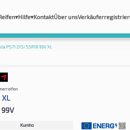
Reifen
▾
Hilfe
▾
Kontakt
Über uns
Verkäuferregistrie
ta PS71 215/55R18 99V XL
erreifen
 XL
 99V
Kumho