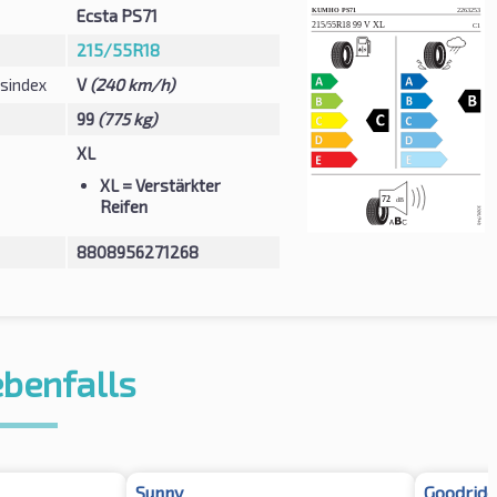
Ecsta PS71
215/55R18
sindex
V
(240 km/h)
99
(775 kg)
XL
XL
= Verstärkter
Reifen
8808956271268
ebenfalls
Sunny
Goodride