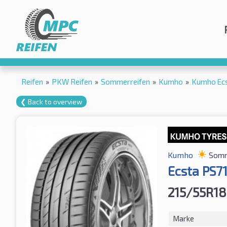
Reifen
»
PKW Reifen
»
Sommerreifen
»
Kumho
»
Kumho Ecs
❮ Back to overview
Kumho
Somm
Ecsta PS71
215/55R18
Marke