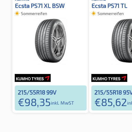
Ecsta PS71 XL BSW
Ecsta PS71 TL
Sommerreifen
Sommerreifen
215/55R18 99V
215/55R18 95
€
98,35
€
85,62
inkl. MwST
in