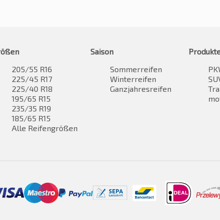
rößen
Saison
Produkt
205/55 R16
Sommerreifen
PK
225/45 R17
Winterreifen
SUV
225/40 R18
Ganzjahresreifen
Tra
195/65 R15
mo
235/35 R19
185/65 R15
Alle Reifengrößen