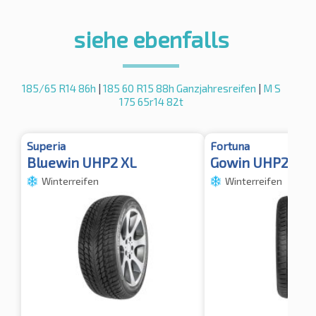
siehe ebenfalls
185/65 R14 86h
|
185 60 R15 88h Ganzjahresreifen
|
M S
175 65r14 82t
Superia
Fortuna
Bluewin UHP2 XL
Gowin UHP2 XL
Winterreifen
Winterreifen