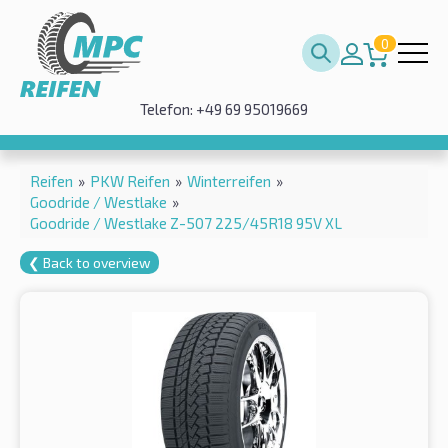
0
Telefon: +49 69 95019669
Reifen
»
PKW Reifen
»
Winterreifen
»
Goodride / Westlake
»
Goodride / Westlake Z-507 225/45R18 95V XL
❮ Back to overview