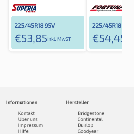
225/45R18 95V
225/45R18 95V
€
53,85
€
54,45
inkl. MwST
ink
Informationen
Hersteller
Kontakt
Bridgestone
Über uns
Continental
Impressum
Dunlop
Hilfe
Goodyear