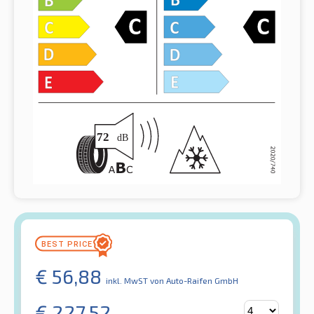
€
56,88
inkl. MwST
von Auto-Raifen GmbH
€
227,52